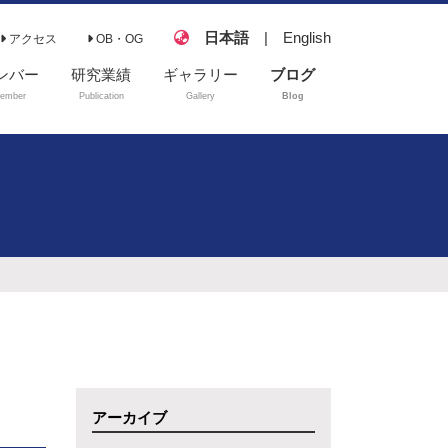
日本語
|
English
アクセス
OB・OG
ンバー
研究業績
ギャラリー
ブログ
ember
Publication
Gallery
Blog
原著論文
著書
解説記事
学会発表
講演
受賞
学位論文
修士論文
アーカイブ
卒業論文