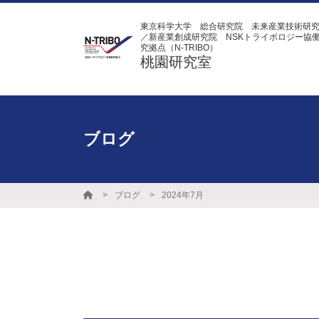
東京科学大学 総合研究院 未来産業技術研
／新産業創成研究院 NSKトライボロジー協
究拠点（N-TRIBO）
桃園研究室
ブログ
ブログ
2024年7月