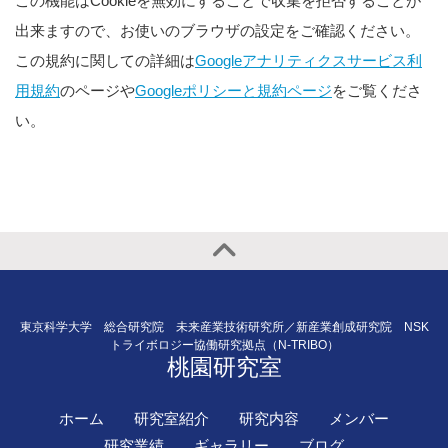
この機能はCookieを無効にすることで収集を拒否することが
出来ますので、お使いのブラウザの設定をご確認ください。
この規約に関しての詳細は
Googleアナリティクスサービス利
用規約
のページや
Googleポリシーと規約ページ
をご覧くださ
い。
東京科学大学 総合研究院 未来産業技術研究所／新産業創成研究院 NSK
トライボロジー協働研究拠点（N-TRIBO）
桃園研究室
ホーム
研究室紹介
研究内容
メンバー
研究業績
ギャラリー
ブログ