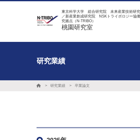
東京科学大学 総合研究院 未来産業技術研
／新産業創成研究院 NSKトライボロジー協
究拠点（N-TRIBO）
桃園研究室
研究業績
研究業績
卒業論文