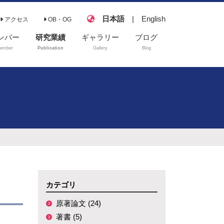
日本語
|
English
アクセス
OB・OG
ンバー
研究業績
ギャラリー
ブログ
ember
Publication
Gallery
Blog
原著論文
著書
解説記事
学会発表
講演
受賞
学位論文
カテゴリ
修士論文
原著論文 (24)
卒業論文
著書 (5)