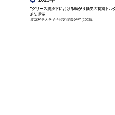
2025年
"グリース潤滑下における転がり軸受の初期トルク
兼弘 薪嗣
東京科学大学学士特定課題研究
(2025)
.