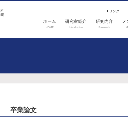
究所
リンク
働研
ホーム
研究室紹介
研究内容
メ
HOME
Introduction
Research
M
卒業論文