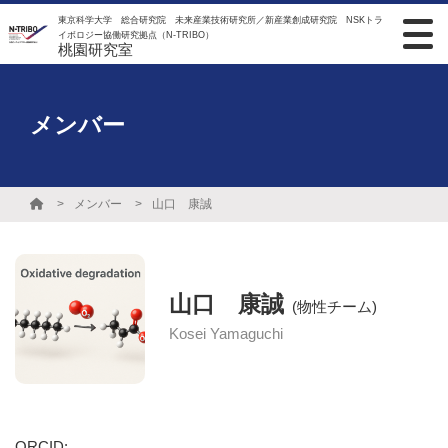
東京科学大学 総合研究院 未来産業技術研究所／新産業創成研究院 NSKトラ
イボロジー協働研究拠点（N-TRIBO）
桃園研究室
メンバー
メンバー
山口 康誠
山口 康誠
(物性チーム)
Kosei Yamaguchi
ORCID: