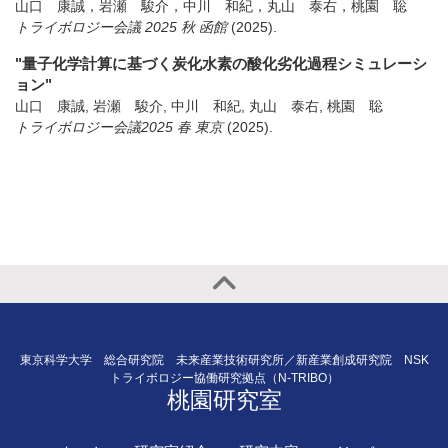
山口 康誠，岩瀬 駿介，中川 和紀，丸山 泰右，桃園 聡
トライボロジー会議 2025 秋 函館
(2025)
.
"量子化学計算に基づく炭化水素の酸化劣化過程シミュレーシ
ョン"
山口 康誠, 岩瀬 駿介, 中川 和紀, 丸山 泰右, 桃園 聡
トライボロジー会議2025 春 東京
(2025)
.
東京科学大学 総合研究院 未来産業技術研究所／新産業創成研究院 NSK
トライボロジー協働研究拠点（N-TRIBO）
桃園研究室