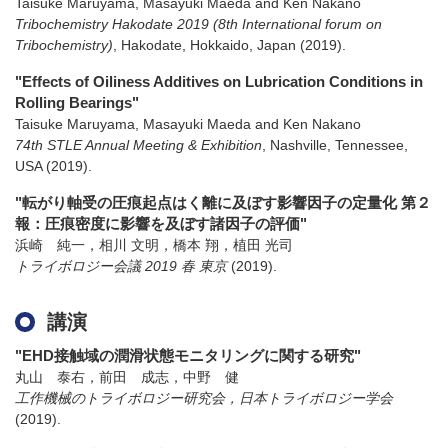
Taisuke Maruyama, Masayuki Maeda and Ken Nakano
Tribochemistry Hakodate 2019 (8th International forum on
Tribochemistry)
,
Hakodate, Hokkaido, Japan
(2019)
.
"Effects of Oiliness Additives on Lubrication Conditions in
Rolling Bearings"
Taisuke Maruyama, Masayuki Maeda and Ken Nakano
74th STLE Annual Meeting & Exhibition
,
Nashville, Tennessee,
USA
(2019)
.
"転がり軸受の圧痕起点はく離に及ぼす影響因子の定量化 第２
報：圧痕密度に影響を及ぼす諸因子の評価"
浜崎 純一，相川 文明，橋本 翔，植田 光司
トライボロジー会議 2019 春 東京
(2019)
.
講演
"EHD接触域の潤滑状態モニタリングに関する研究"
丸山 泰右，前田 成志，中野 健
工作機械のトライボロジー研究会，日本トライボロジー学会
(2019)
.