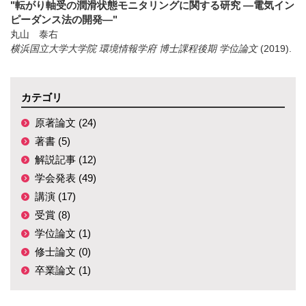
"転がり軸受の潤滑状態モニタリングに関する研究 ―電気イン
ピーダンス法の開発―"
丸山 泰右
横浜国立大学大学院 環境情報学府 博士課程後期 学位論文
(2019)
.
カテゴリ
原著論文 (24)
著書 (5)
解説記事 (12)
学会発表 (49)
講演 (17)
受賞 (8)
学位論文 (1)
修士論文 (0)
卒業論文 (1)