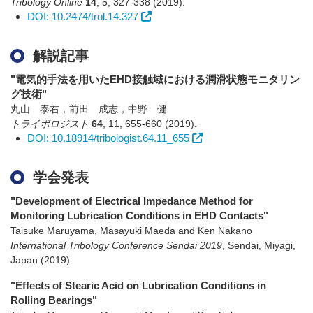
Tribology Online
14
,
5
,
327-338
(2019)
.
DOI: 10.2474/trol.14.327
解説記事
"電気的手法を用いたEHD接触域における潤滑状態モニタリン
グ技術"
丸山 泰右，前田 成志，中野 健
トライボロジスト
64
,
11
,
655-660
(2019)
.
DOI: 10.18914/tribologist.64.11_655
学会発表
"Development of Electrical Impedance Method for
Monitoring Lubrication Conditions in EHD Contacts"
Taisuke Maruyama, Masayuki Maeda and Ken Nakano
International Tribology Conference Sendai 2019
,
Sendai, Miyagi,
Japan
(2019)
.
"Effects of Stearic Acid on Lubrication Conditions in
Rolling Bearings"