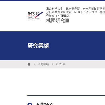
東京科学大学 総合研究院 未来産業技術研
／新産業創成研究院 NSKトライボロジー協
究拠点（N-TRIBO）
桃園研究室
研究業績
研究業績
2023年