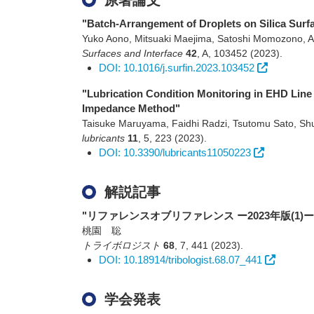
原著論文
"Batch-Arrangement of Droplets on Silica Surfa
Yuko Aono, Mitsuaki Maejima, Satoshi Momozono, At
Surfaces and Interface
42
,
A
,
103452
(2023)
.
DOI: 10.1016/j.surfin.2023.103452
"Lubrication Condition Monitoring in EHD Line 
Impedance Method"
Taisuke Maruyama, Faidhi Radzi, Tsutomu Sato, S
lubricants
11
,
5
,
223
(2023)
.
DOI: 10.3390/lubricants11050223
解説記事
"リファレンスオブリファレンス ー2023年版(1
桃園 聡
トライボロジスト
68
,
7
,
441
(2023)
.
DOI: 10.18914/tribologist.68.07_441
学会発表