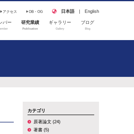
日本語
|
English
アクセス
OB・OG
ンバー
研究業績
ギャラリー
ブログ
ember
Publication
Gallery
Blog
原著論文
著書
解説記事
学会発表
講演
受賞
学位論文
カテゴリ
修士論文
原著論文 (24)
卒業論文
著書 (5)