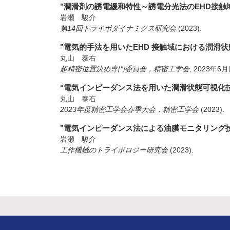
"潤滑剤の誘電緩和特性～誘電分光法のEHD接触
岩瀬 駿介
第14回トライボダイナミクス研究会
(2023)
.
"電気的手法を用いたEHD 接触域における潤滑
丸山 泰右
超精密位置決め専門委員会，精密工学会
,
2023年6
"電気インピーダンス法を用いた潤滑状態可視化技
丸山 泰右
2023年度精密工学会春季大会，精密工学会
(2023)
.
"電気インピーダンス法による油膜モニタリング
岩瀬 駿介
工作機械のトライボロジー研究会
(2023)
.