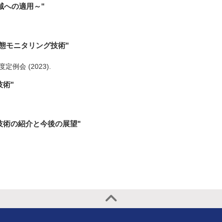
域への適用～"
状態モニタリング技術"
月度定例会
(2023)
.
術"
技術の紹介と今後の展望"