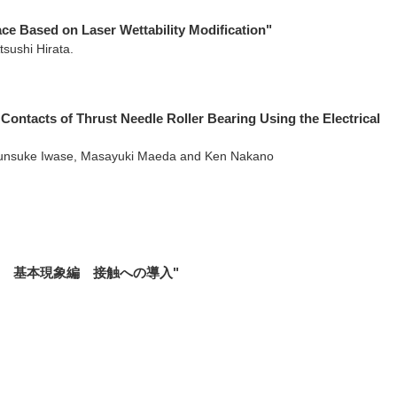
ce Based on Laser Wettability Modification"
sushi Hirata.
Contacts of Thrust Needle Roller Bearing Using the Electrical
hunsuke Iwase, Masayuki Maeda and Ken Nakano
)ー 基本現象編 接触への導入"