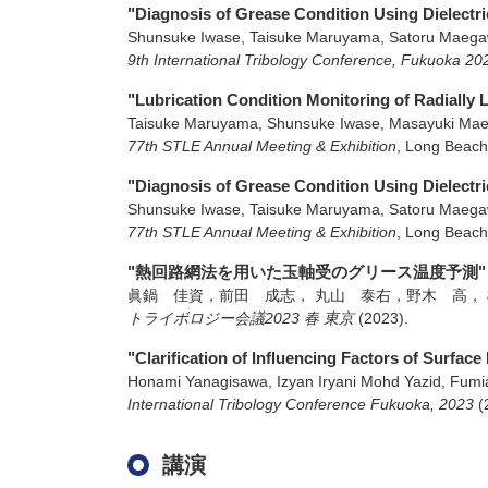
"Diagnosis of Grease Condition Using Dielectr
Shunsuke Iwase, Taisuke Maruyama, Satoru Maegaw
9th International Tribology Conference, Fukuoka 20
"Lubrication Condition Monitoring of Radially
Taisuke Maruyama, Shunsuke Iwase, Masayuki Ma
77th STLE Annual Meeting & Exhibition
,
Long Beach,
"Diagnosis of Grease Condition Using Dielectr
Shunsuke Iwase, Taisuke Maruyama, Satoru Maegaw
77th STLE Annual Meeting & Exhibition
,
Long Beach,
"熱回路網法を用いた玉軸受のグリース温度予測"
眞鍋 佳資，前田 成志， 丸山 泰右，野木 高，
トライボロジー会議2023 春 東京
(2023)
.
"Clarification of Influencing Factors of Surfa
Honami Yanagisawa, Izyan Iryani Mohd Yazid, Fumi
International Tribology Conference Fukuoka, 2023
(
講演