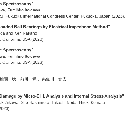
ic Spectroscopy"
a, Fumihiro Itoigawa
23
,
Fukuoka International Congress Center, Fukuoka, Japan
(2023)
.
 Loaded Ball Bearings by Electrical Impedance Method"
eda and Ken Nakano
 California, USA
(2023)
.
ic Spectroscopy"
a, Fumihiro Itoigawa
 California, USA
(2023)
.
 桃園 聡，前川 覚， 糸魚川 文広
ce Damage by Micro-EHL Analysis and Internal Stress Analysis"
aki Aikawa, Sho Hashimoto, Takashi Noda, Hiroki Komata
2023)
.