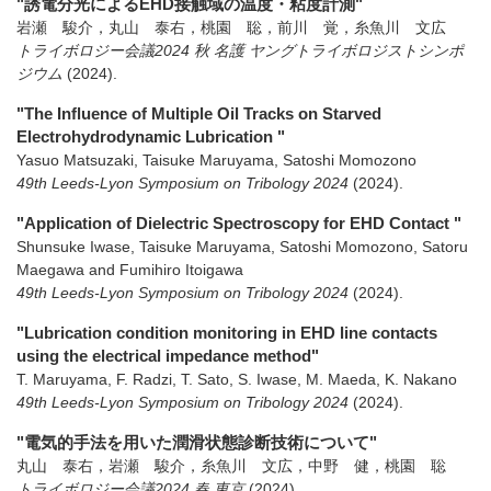
"誘電分光によるEHD接触域の温度・粘度計測"
岩瀬 駿介，丸山 泰右，桃園 聡，前川 覚，糸魚川 文広
トライボロジー会議2024 秋 名護 ヤングトライボロジストシンポ
ジウム
(2024)
.
"The Influence of Multiple Oil Tracks on Starved
Electrohydrodynamic Lubrication "
Yasuo Matsuzaki, Taisuke Maruyama, Satoshi Momozono
49th Leeds-Lyon Symposium on Tribology 2024
(2024)
.
"Application of Dielectric Spectroscopy for EHD Contact "
Shunsuke Iwase, Taisuke Maruyama, Satoshi Momozono, Satoru
Maegawa and Fumihiro Itoigawa
49th Leeds-Lyon Symposium on Tribology 2024
(2024)
.
"Lubrication condition monitoring in EHD line contacts
using the electrical impedance method"
T. Maruyama, F. Radzi, T. Sato, S. Iwase, M. Maeda, K. Nakano
49th Leeds-Lyon Symposium on Tribology 2024
(2024)
.
"電気的手法を用いた潤滑状態診断技術について"
丸山 泰右，岩瀬 駿介，糸魚川 文広，中野 健，桃園 聡
トライボロジー会議2024 春 東京
(2024)
.