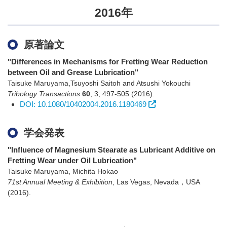
2016年
原著論文
"Differences in Mechanisms for Fretting Wear Reduction
between Oil and Grease Lubrication"
Taisuke Maruyama,Tsuyoshi Saitoh and Atsushi Yokouchi
Tribology Transactions
60
,
3
,
497-505
(2016)
.
DOI: 10.1080/10402004.2016.1180469
学会発表
"Influence of Magnesium Stearate as Lubricant Additive on
Fretting Wear under Oil Lubrication"
Taisuke Maruyama, Michita Hokao
71st Annual Meeting & Exhibition
,
Las Vegas, Nevada，USA
(2016)
.