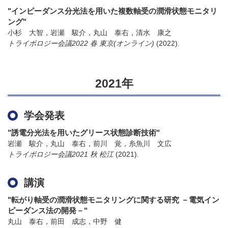
"インピーダンス分光法を用いた複数軸受の潤滑状態モニタリ
ング"
小杉 大智，岩瀬 駿介，丸山 泰右，清水 康之
トライボロジー会議2022 春 東京(オンライン)
(2022)
.
2021年
学会発表
"誘電分光法を用いたグリース状態診断技術"
岩瀬 駿介，丸山 泰右，前川 覚，糸魚川 文広
トライボロジー会議2021 秋 松江
(2021)
.
講演
"転がり軸受の潤滑状態モニタリングに関する研究 －電気イン
ピーダンス法の開発－"
丸山 泰右，前田 成志，中野 健