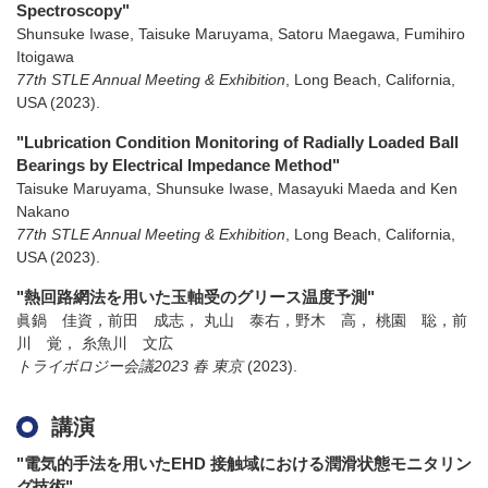
Spectroscopy"
Shunsuke Iwase, Taisuke Maruyama, Satoru Maegawa, Fumihiro
Itoigawa
77th STLE Annual Meeting & Exhibition
,
Long Beach, California,
USA
(2023)
.
"Lubrication Condition Monitoring of Radially Loaded Ball
Bearings by Electrical Impedance Method"
Taisuke Maruyama, Shunsuke Iwase, Masayuki Maeda and Ken
Nakano
77th STLE Annual Meeting & Exhibition
,
Long Beach, California,
USA
(2023)
.
"熱回路網法を用いた玉軸受のグリース温度予測"
眞鍋 佳資，前田 成志， 丸山 泰右，野木 高， 桃園 聡，前
川 覚， 糸魚川 文広
トライボロジー会議2023 春 東京
(2023)
.
講演
"電気的手法を用いたEHD 接触域における潤滑状態モニタリン
グ技術"