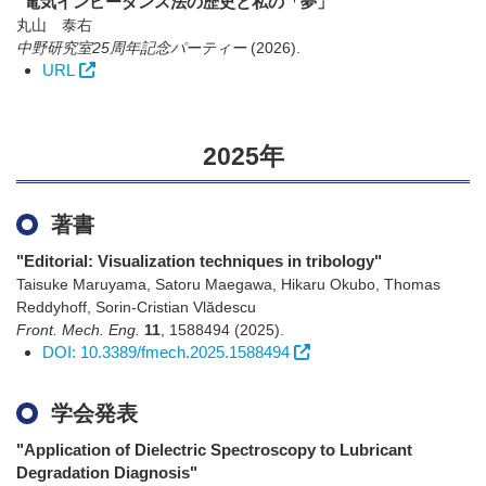
"電気インピーダンス法の歴史と私の「夢」"
丸山 泰右
中野研究室25周年記念パーティー
(2026)
.
URL
2025年
著書
"Editorial: Visualization techniques in tribology"
Taisuke Maruyama, Satoru Maegawa, Hikaru Okubo, Thomas
Reddyhoff, Sorin-Cristian Vlădescu
Front. Mech. Eng.
11
,
1588494
(2025)
.
DOI: 10.3389/fmech.2025.1588494
学会発表
"Application of Dielectric Spectroscopy to Lubricant
Degradation Diagnosis"