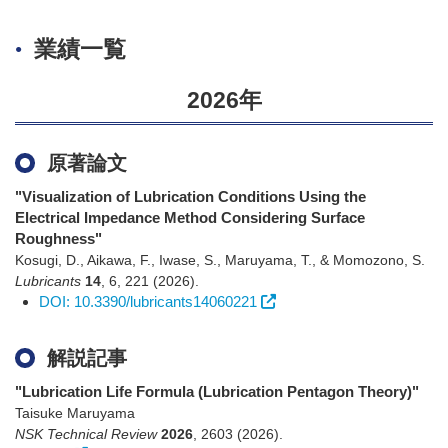
業績一覧
2026年
原著論文
"Visualization of Lubrication Conditions Using the
Electrical Impedance Method Considering Surface
Roughness"
Kosugi, D., Aikawa, F., Iwase, S., Maruyama, T., & Momozono, S.
Lubricants
14
,
6
,
221
(2026)
.
DOI: 10.3390/lubricants14060221
解説記事
"Lubrication Life Formula (Lubrication Pentagon Theory)"
Taisuke Maruyama
NSK Technical Review
2026
,
2603
(2026)
.