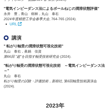
"電気インピーダンス法によるボールねじの潤滑状態評価"
永井 豊，青山 樹林，丸山 泰右
2024年度精密工学会春季大会
,
764-765
(2024)
.
URL
講演
" 転がり軸受の潤滑状態可視化技術"
丸山 泰右，眞鍋 佳資
第66回 "超"を目指す軸受技術研究会
(2024)
.
"転がり軸受の潤滑状態可視化技術 ～電気インピーダンス法
～"
丸山 泰右
転がり軸受の試験・評価技術，新樹社
,
第6回軸受技術講演会
(2024)
.
2023年