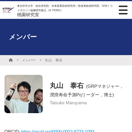
東京科学大学 総合研究院 未来産業技術研究所／新産業創成研究院 NSKトラ
イボロジー協働研究拠点（N-TRIBO）
桃園研究室
メンバー
メンバー
丸山 泰右
丸山 泰右
(GRPマネジャー，
潤滑寿命予測Prjリーダー，博士)
Taisuke Maruyama
ORCID:
https://orcid.org/0000-0002-8733-1093