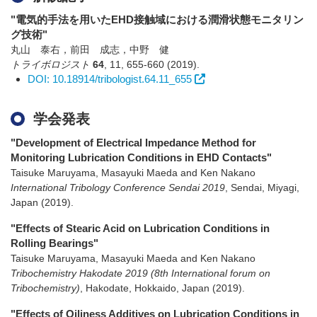
"電気的手法を用いたEHD接触域における潤滑状態モニタリン
グ技術"
丸山 泰右，前田 成志，中野 健
トライボロジスト
64
,
11
,
655-660
(2019)
.
DOI: 10.18914/tribologist.64.11_655
学会発表
"Development of Electrical Impedance Method for
Monitoring Lubrication Conditions in EHD Contacts"
Taisuke Maruyama, Masayuki Maeda and Ken Nakano
International Tribology Conference Sendai 2019
,
Sendai, Miyagi,
Japan
(2019)
.
"Effects of Stearic Acid on Lubrication Conditions in
Rolling Bearings"
Taisuke Maruyama, Masayuki Maeda and Ken Nakano
Tribochemistry Hakodate 2019 (8th International forum on
Tribochemistry)
,
Hakodate, Hokkaido, Japan
(2019)
.
"Effects of Oiliness Additives on Lubrication Conditions in