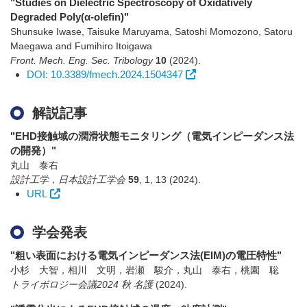
"Studies on Dielectric Spectroscopy of Oxidatively
Degraded Poly(α-olefin)"
Shunsuke Iwase, Taisuke Maruyama, Satoshi Momozono, Satoru
Maegawa and Fumihiro Itoigawa
Front. Mech. Eng. Sec. Tribology
10
(2024)
.
DOI: 10.3389/fmech.2024.1504347
解説記事
"EHD接触域の潤滑状態モニタリング（電気インピーダンス法
の開発）"
丸山 泰右
設計工学，日本設計工学会
59
,
1
,
13
(2024)
.
URL
学会発表
"粗い表面における電気インピーダンス法(EIM)の電圧特性"
小杉 大智，相川 文明，岩瀬 駿介，丸山 泰右，桃園 聡
トライボロジー会議2024 秋 名護
(2024)
.