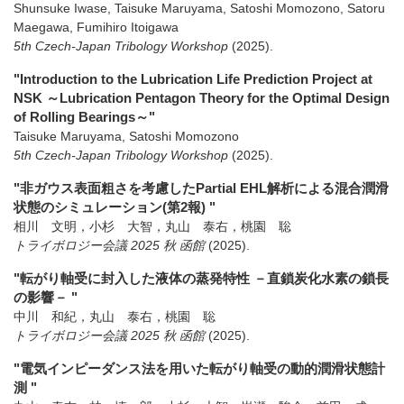
Shunsuke Iwase, Taisuke Maruyama, Satoshi Momozono, Satoru
Maegawa, Fumihiro Itoigawa
5th Czech-Japan Tribology Workshop
(2025)
.
"Introduction to the Lubrication Life Prediction Project at
NSK ～Lubrication Pentagon Theory for the Optimal Design
of Rolling Bearings～"
Taisuke Maruyama, Satoshi Momozono
5th Czech-Japan Tribology Workshop
(2025)
.
"非ガウス表面粗さを考慮したPartial EHL解析による混合潤滑
状態のシミュレーション(第2報) "
相川 文明，小杉 大智，丸山 泰右，桃園 聡
トライボロジー会議 2025 秋 函館
(2025)
.
"転がり軸受に封入した液体の蒸発特性 －直鎖炭化水素の鎖長
の影響－ "
中川 和紀，丸山 泰右，桃園 聡
トライボロジー会議 2025 秋 函館
(2025)
.
"電気インピーダンス法を用いた転がり軸受の動的潤滑状態計
測 "