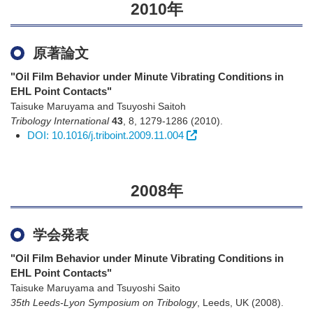
2010年
原著論文
"Oil Film Behavior under Minute Vibrating Conditions in
EHL Point Contacts"
Taisuke Maruyama and Tsuyoshi Saitoh
Tribology International
43
,
8
,
1279-1286
(2010)
.
DOI: 10.1016/j.triboint.2009.11.004
2008年
学会発表
"Oil Film Behavior under Minute Vibrating Conditions in
EHL Point Contacts"
Taisuke Maruyama and Tsuyoshi Saito
35th Leeds-Lyon Symposium on Tribology
,
Leeds, UK
(2008)
.