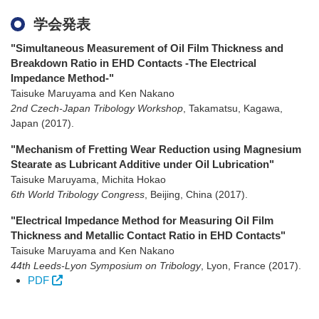
学会発表
"Simultaneous Measurement of Oil Film Thickness and
Breakdown Ratio in EHD Contacts -The Electrical
Impedance Method-"
Taisuke Maruyama and Ken Nakano
2nd Czech-Japan Tribology Workshop
,
Takamatsu, Kagawa,
Japan
(2017)
.
"Mechanism of Fretting Wear Reduction using Magnesium
Stearate as Lubricant Additive under Oil Lubrication"
Taisuke Maruyama, Michita Hokao
6th World Tribology Congress
,
Beijing, China
(2017)
.
"Electrical Impedance Method for Measuring Oil Film
Thickness and Metallic Contact Ratio in EHD Contacts"
Taisuke Maruyama and Ken Nakano
44th Leeds-Lyon Symposium on Tribology
,
Lyon, France
(2017)
.
PDF