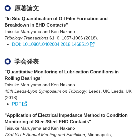
原著論文
"In Situ Quantification of Oil Film Formation and
Breakdown in EHD Contacts"
Taisuke Maruyama and Ken Nakano
Tribology Transactions
61
,
6
,
1057-1066
(2018)
.
DOI: 10.1080/10402004.2018.1468519
学会発表
"Quantitative Monitoring of Lubrication Conditions in
Rolling Bearings"
Taisuke Maruyama and Ken Nakano
45th Leeds-Lyon Symposium on Tribology
,
Leeds, UK
,
Leeds, UK
(2018)
.
PDF
"Application of Electrical Impedance Method to Condition
Monitoring of Steel/Steel EHD Contacts"
Taisuke Maruyama and Ken Nakano
73rd STLE Annual Meeting and Exhibition
,
Minneapolis,