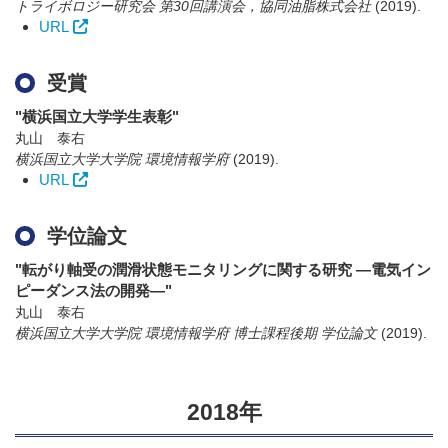
トライボロジー研究会 第30回講演会，協同油脂株式会社
(2019)
.
URL
受賞
"横浜国立大学学生表彰"
丸山 泰右
横浜国立大学大学院 環境情報学府
(2019)
.
URL
学位論文
"転がり軸受の潤滑状態モニタリングに関する研究 ―電気イン
ピーダンス法の開発―"
丸山 泰右
横浜国立大学大学院 環境情報学府 博士課程後期 学位論文
(2019)
.
2018年