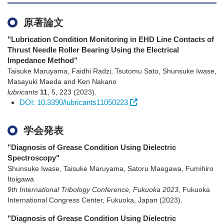
原著論文
"Lubrication Condition Monitoring in EHD Line Contacts of
Thrust Needle Roller Bearing Using the Electrical
Impedance Method"
Taisuke Maruyama, Faidhi Radzi, Tsutomu Sato, Shunsuke Iwase,
Masayuki Maeda and Ken Nakano
lubricants
11
,
5
,
223
(2023)
.
DOI: 10.3390/lubricants11050223
学会発表
"Diagnosis of Grease Condition Using Dielectric
Spectroscopy"
Shunsuke Iwase, Taisuke Maruyama, Satoru Maegawa, Fumihiro
Itoigawa
9th International Tribology Conference, Fukuoka 2023
,
Fukuoka
International Congress Center, Fukuoka, Japan
(2023)
.
"Diagnosis of Grease Condition Using Dielectric