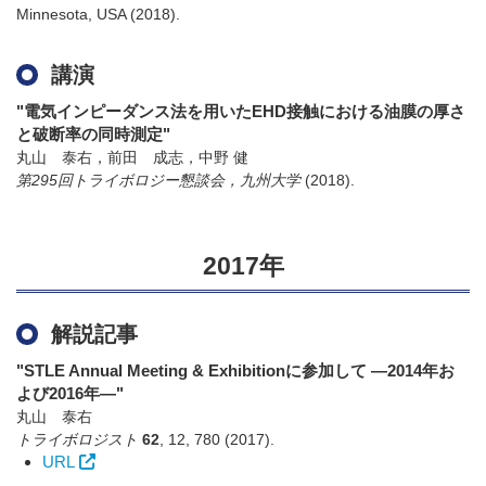
Minnesota, USA
(2018)
.
講演
"電気インピーダンス法を用いたEHD接触における油膜の厚さ
と破断率の同時測定"
丸山 泰右，前田 成志，中野 健
第295回トライボロジー懇談会，九州大学
(2018)
.
2017年
解説記事
"STLE Annual Meeting & Exhibitionに参加して ―2014年お
よび2016年―"
丸山 泰右
トライボロジスト
62
,
12
,
780
(2017)
.
URL