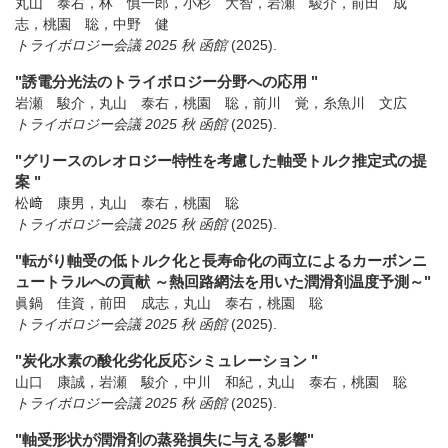
丸山 泰右，林 慎一郎，小杉 大智，岩瀬 駿介，前田 成
志，桃園 聡，中野 健
トライボロジー会議 2025 秋 函館
(2025)
.
"誘電分光法のトライボロジー分野への応用 "
岩瀬 駿介，丸山 泰右，桃園 聡，前川 覚，糸魚川 文広
トライボロジー会議 2025 秋 函館
(2025)
.
"グリースのレオロジー特性を考慮した軸受トルク推定式の提
案 "
松﨑 康男，丸山 泰右，桃園 聡
トライボロジー会議 2025 秋 函館
(2025)
.
"転がり軸受の低トルク化と長寿命化の両立によるカーボンニ
ュートラルへの貢献 ～熱回路網法を用いた潤滑剤温度予測～"
眞鍋 佳資，前田 成志，丸山 泰右，桃園 聡
トライボロジー会議 2025 秋 函館
(2025)
.
"炭化水素の酸化劣化反応シミュレーション "
山口 康誠，岩瀬 駿介，中川 和紀，丸山 泰右，桃園 聡
トライボロジー会議 2025 秋 函館
(2025)
.
"軸受形状が潤滑剤の蒸発損失に与える影響"